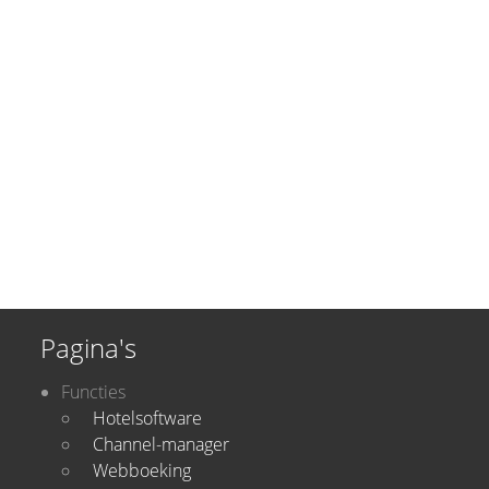
Pagina's
Functies
Hotelsoftware
Channel-manager
Webboeking